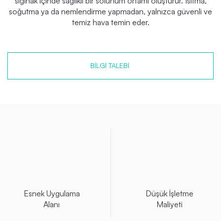
sığınak içinde sağlıklı bir solunum ortamı oluşturur. Isıtma,
soğutma ya da nemlendirme yapmadan, yalnızca güvenli ve
temiz hava temin eder.
BILGI TALEBI
Esnek Uygulama
Düşük İşletme
Alanı
Maliyeti