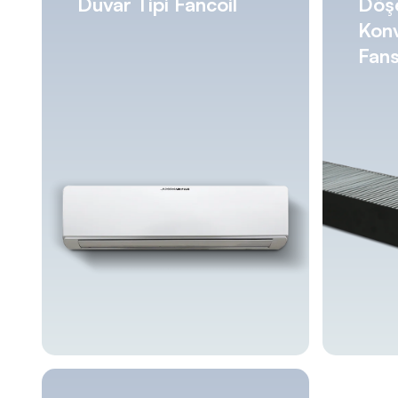
Duvar Tipi Fancoil
Döşe
Konv
Fans