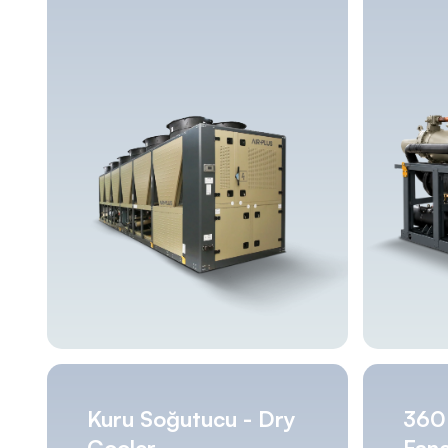
Kuru Soğutucu - Dry
360 
Cooler
Fanc