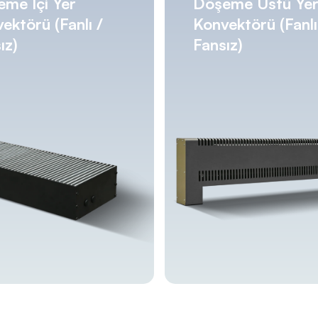
me İçi Yer
Döşeme Üstü Ye
ektörü (Fanlı /
Konvektörü (Fanlı
ız)
Fansız)