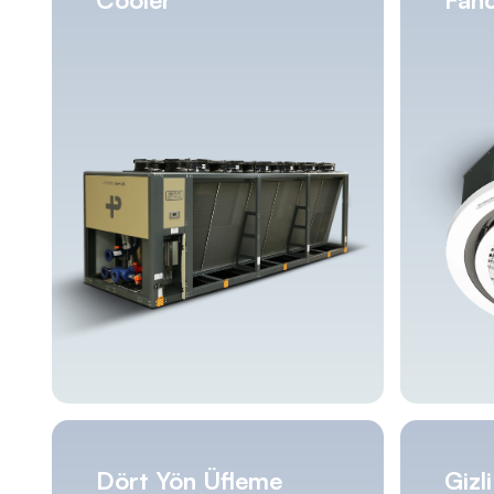
Dört Yön Üfleme
Gizl