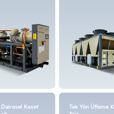
Dairesel Kaset
Tek Yön Üfleme K
oil
Tipi