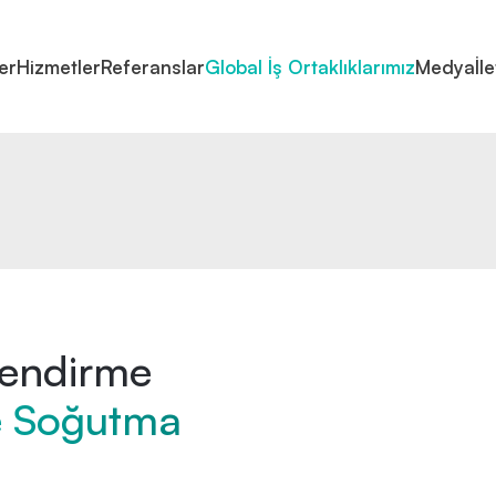
er
Hizmetler
Referanslar
Global İş Ortaklıklarımız
Medya
İl
mlendirme
e Soğutma