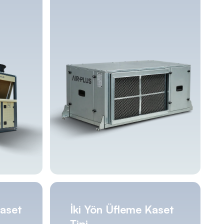
aset
İki Yön Üfleme Kaset
Tipi