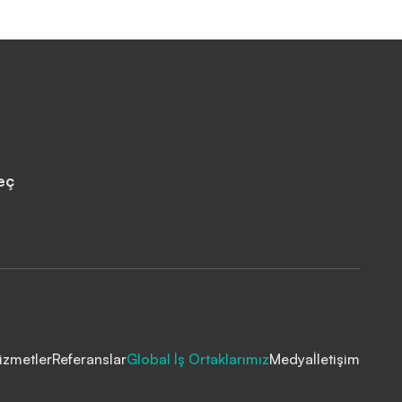
eç
izmetler
Referanslar
Global İş Ortaklarımız
Medya
İletişim