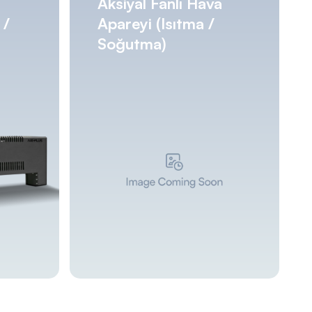
r
Aksiyal Fanlı Hava
 /
Apareyi (Isıtma /
Soğutma)