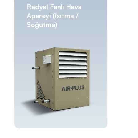
Radyal Fanlı Hava
Apareyi (Isıtma /
Soğutma)