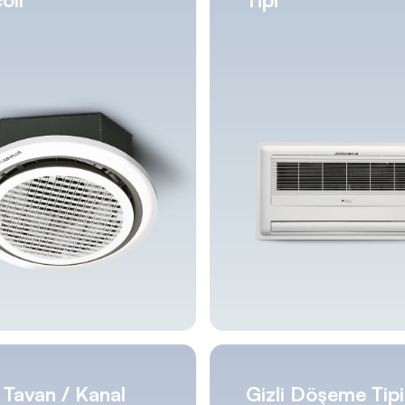
i Tavan / Kanal
Gizli Döşeme Tipi