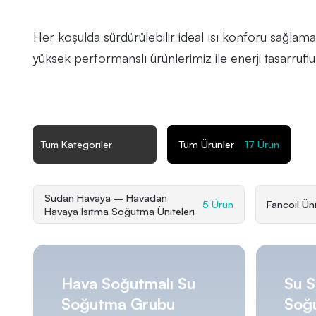
Her koşulda sürdürülebilir ideal ısı konforu sağlam
yüksek performanslı ürünlerimiz ile enerji tasarruf
Tüm Ürünler
17 Ürün
Tüm Kategoriler
Sudan Havaya – Havadan
5 Ürün
Fancoil Üni
Havaya Isıtma Soğutma Üniteleri
Hava Soğutmalı Su
Su S
Soğutma Grubu
Soğ