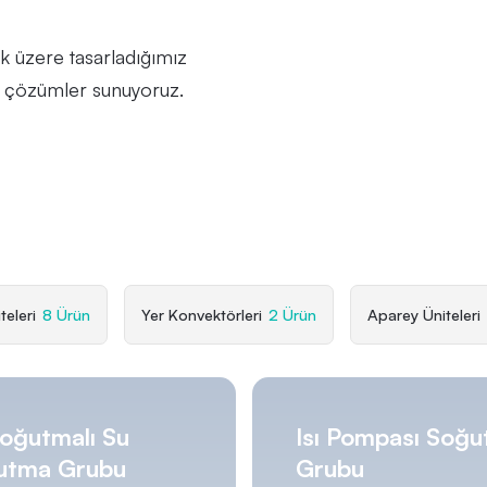
ak üzere tasarladığımız
lu çözümler sunuyoruz.
teleri
8 Ürün
Yer Konvektörleri
2 Ürün
Aparey Üniteleri
oğutmalı Su
Isı Pompası Soğ
utma Grubu
Grubu