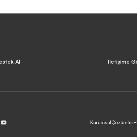
estek Al
İletişime G
Kurumsal
Çözümler
H