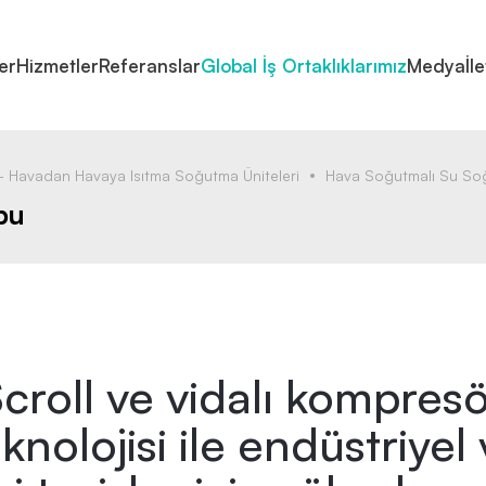
er
Hizmetler
Referanslar
Global İş Ortaklıklarımız
Medya
İl
 Havadan Havaya Isıtma Soğutma Üniteleri
Hava Soğutmalı Su S
bu
croll ve vidalı kompres
knolojisi ile endüstriyel