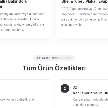
llı / Bakır Boru
Shell&Tube / Plakalı Evap
er
1/2/3/4 gaz devresi ve 1/2 su devr
alüminyum kanat veya alüminyum
seçenekleri. Su/etilen glikol/propilen
ondenser seçenekleri. Drenaj
çalışabilme, dört yönlü su hattı bor
ma kapağı ve dış ortam şartlarına
sıcak gaz valfi.
 koruma kaplama.
KATALOG ÖZELLIKLERI
Tüm Ürün Özellikleri
02
Kar Temizleme ve B
ksek verim ve düşük enerji
Kış çalışma modunda otom
kesintisiz çalışma.