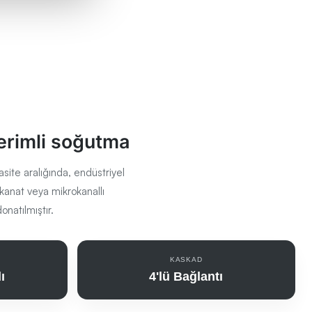
verimli soğutma
ite aralığında, endüstriyel
kanat veya mikrokanallı
natılmıştır.
KASKAD
ı
4'lü Bağlantı