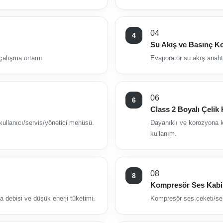
04
Su Akış ve Basınç K
 çalışma ortamı.
Evaporatör su akış anahta
06
Class 2 Boyalı Çelik
kullanıcı/servis/yönetici menüsü.
Dayanıklı ve korozyona k
kullanım.
08
Kompresör Ses Kabi
a debisi ve düşük enerji tüketimi.
Kompresör ses ceketi/ses 