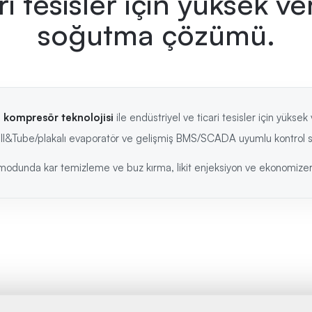
ri tesisler için yüksek ve
soğutma çözümü.
lı kompresör teknolojisi
ile endüstriyel ve ticari tesisler için yüks
&Tube/plakalı evaporatör ve gelişmiş BMS/SCADA uyumlu kontrol sist
odunda kar temizleme ve buz kırma, likit enjeksiyon ve ekonomizer öze