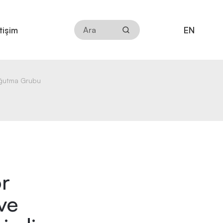
EN
etişim
oğutma Grubu
ör
 ve