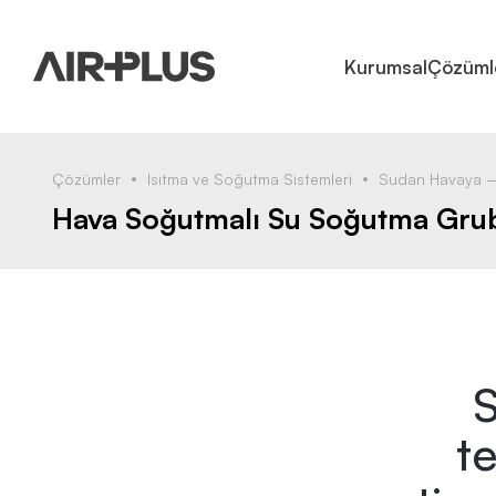
Kurumsal
Çözüml
Çözümler
Isıtma ve Soğutma Sistemleri
Sudan Havaya –
Hava Soğutmalı Su Soğutma Gru
S
te