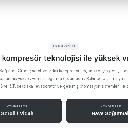
ÜRÜN ÖZETI
lı kompresör teknolojisi ile yüksek 
Soğutma Grubu; scroll ve vidalı kompresör seçenekleriyle geniş kapas
n tasarlanmış yüksek verimli soğutma çözümüdür. Bakır boru alüminyum 
Shell&Tube/plakalı evaporatör ve gelişmiş otomasyon sistemleri ile do
KOMPRESÖR
KONDENSER
Scroll / Vidalı
Hava Soğutmal