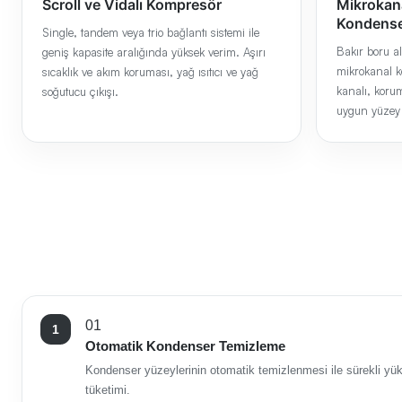
Scroll ve Vidalı Kompresör
Mikrokana
Kondens
Single, tandem veya trio bağlantı sistemi ile
Bakır boru 
geniş kapasite aralığında yüksek verim. Aşırı
mikrokanal k
sıcaklık ve akım koruması, yağ ısıtıcı ve yağ
kanalı, koru
soğutucu çıkışı.
uygun yüzey
01
Otomatik Kondenser Temizleme
Kondenser yüzeylerinin otomatik temizlenmesi ile sürekli yü
tüketimi.