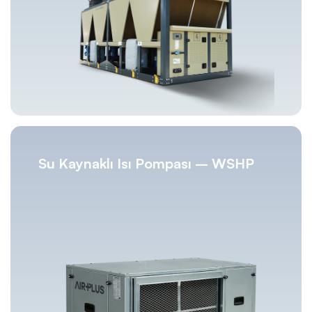
Su Kaynaklı Isı Pompası – WSHP