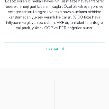
Egzoz edilen iç mekân havasının ısısını taze havaya transfer
ederek, enerji geri kazanımı sağlar. Özel plakalı eşanjörü ve
entegre fanları ile egzoz ve taze hava akımlarını birbirine
karıştırmadan yüksek verimlilikle çalışır. %100 taze hava
ihtiyacını karşılayan bu sistem, VRF dış üniteleri ile entegre
çalışarak, yüksek COP ve EER değerleri sunar.
BILGI TALEBI