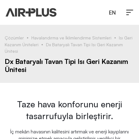
EN
Çözümler
Havalandırma ve İklimlendirme Sistemleri
Isı Geri
Kazanım Üniteleri
Dx Bataryalı Tavan Tipi Isı Geri Kazanım
Ünitesi
Dx Bataryalı Tavan Tipi Isı Geri Kazanım
Ünitesi
Taze hava konforunu enerji
tasarrufuyla birleştirir.
İç mekân havasının kalitesini artırmak ve enerji kayıplarını
minimize etmek amacıyla geliştirilmiş yenilikçi bir